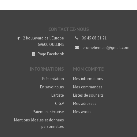
CONTACTEZ-NOUS
2 boulevard de l'Europe
06 45 68 51 21
69600 OULLINS
jeromehemain@gmail.com
Page Facebook
INFORMATIONS
MON COMPTE
Présentation
Mes informations
En savoir plus
Mes commandes
L'artiste
Listes de souhaits
C.G.V
Mes adresses
Paiement sécurisé
Mes avoirs
Mentions légales et données
personnelles