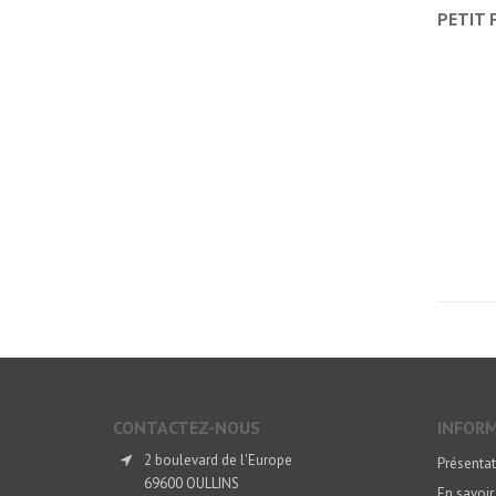
PETIT
CONTACTEZ-NOUS
INFOR
2 boulevard de l'Europe
Présentat
69600 OULLINS
En savoir