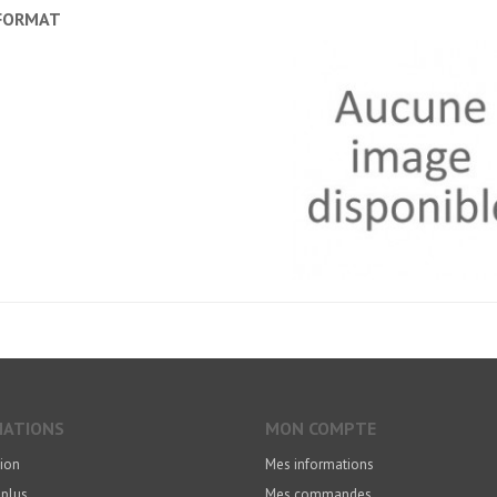
 FORMAT
MATIONS
MON COMPTE
ion
Mes informations
 plus
Mes commandes