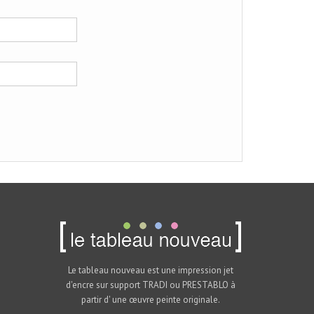
Le tableau nouveau est une impression jet
d'encre sur support TRADI ou PRESTABLO à
partir d' une œuvre peinte originale.