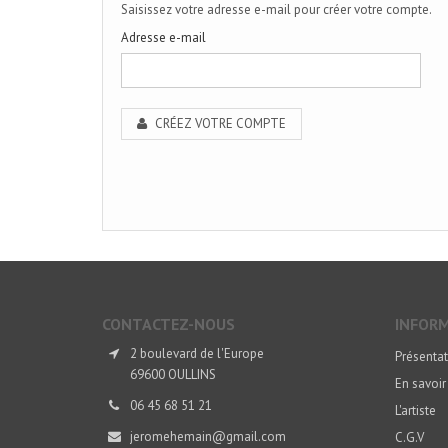
Saisissez votre adresse e-mail pour créer votre compte.
Adresse e-mail
CRÉEZ VOTRE COMPTE
CONTACTEZ-NOUS
INFOR
2 boulevard de l'Europe
Présentat
69600 OULLINS
En savoir
06 45 68 51 21
L'artiste
jeromehemain@gmail.com
C.G.V