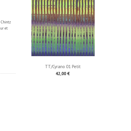
 Chintz
ur et
TT/Cyrano 01 Petit
42,00 €