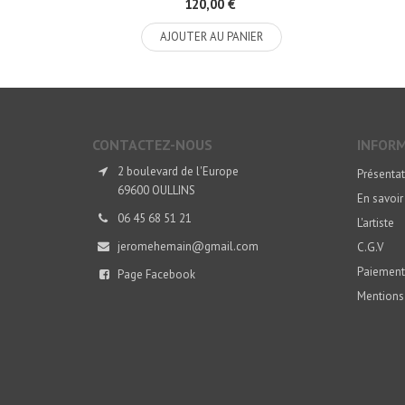
120,00 €
AJOUTER AU PANIER
CONTACTEZ-NOUS
INFOR
2 boulevard de l'Europe
Présentat
69600 OULLINS
En savoir
06 45 68 51 21
L'artiste
jeromehemain@gmail.com
C.G.V
Paiement
Page Facebook
Mentions 