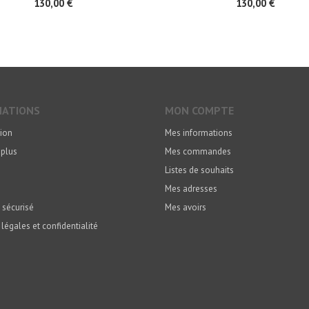
130,00 €
130,00 €
MATIONS
MON COMPTE
ion
Mes informations
 plus
Mes commandes
Listes de souhaits
Mes adresses
 sécurisé
Mes avoirs
légales et confidentialité