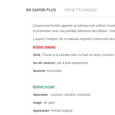
EN SAVOIR PLUS
FICHE TECHNIQUE
L'impression textile apporte au tableau une surface visue
et profondes avec une parfaite définition des détails . Fin
L' aspect "création" de ce tableau imprimé a nécessité deux
Atelier manuel:
Outil
: Travail à la raclette dans le frais en deux couches 
Jeu de couleurs
: par à plat superposés.
Nuancier
:rose battu.
Atelier virtuel:
Saturation
: couleurs, lumière, contraste.
Image
: tel quel.
Application
: format original.